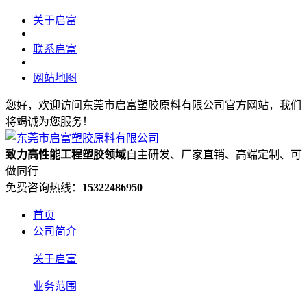
关于启富
|
联系启富
|
网站地图
您好，欢迎访问东莞市启富塑胶原料有限公司官方网站，我们
将竭诚为您服务！
致力高性能工程塑胶领域
自主研发、厂家直销、高端定制、可
做同行
免费咨询热线：
15322486950
首页
公司简介
关于启富
业务范围