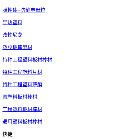
弹性体--防静电母粒
导热塑料
改性尼龙
塑胶板棒型材
特种工程塑料板材棒材
特种工程塑料片材
特种工程塑料薄膜
氟塑料板材棒材
工程塑料板材棒材
通用塑料板材棒材
快捷