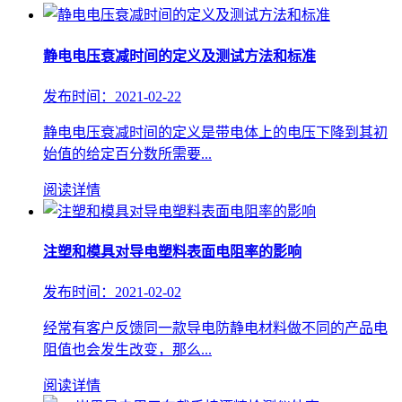
静电电压衰减时间的定义及测试方法和标准
发布时间：2021-02-22
静电电压衰减时间的定义是带电体上的电压下降到其初
始值的给定百分数所需要...
阅读详情
注塑和模具对导电塑料表面电阻率的影响
发布时间：2021-02-02
经常有客户反馈同一款导电防静电材料做不同的产品电
阻值也会发生改变，那么...
阅读详情