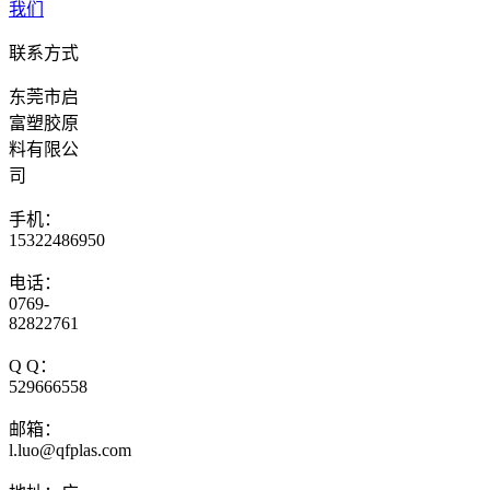
我们
联系方式
东莞市启
富塑胶原
料有限公
司
手机：
15322486950
电话：
0769-
82822761
Q Q：
529666558
邮箱：
l.luo@qfplas.com