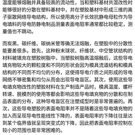
温度能够熔融并具备较高的流动性，当和塑料基材共混改性时
能够很好的分散在塑料基材中，并在塑胶基材中形成三维的离
子驱散网络导电结构，所以使用高分子长效抗静电母粒作为导
电填料的导电防静电制品测量表面电阻率通常都比较稳定，测
量值也不跳动。
而炭黑、碳纤维、碳纳米管等确无法熔融，在塑胶中的分散性
能要差很多。首先，这种粉末球状、纤维状、中空管状结构的
材料被填充在塑胶树脂中，当塑胶树脂高温熔融后，这些导电
填充物较大的颗粒度和不同的形状会因为模具流道结构和模具
结构的不同而不均匀的分布，这使得导电介质之间形成的导电
网络不够密集和均匀从而会出现导电盲区。其次，使用这些导
电填充物改性的塑胶材料在生产制造产品时，模具温度、螺杆
转速、脱模剂的使用等都会影响这些导电填充物的分散和在制
品表面的分布，这种导电盲区在注塑成型时是非常普遍的。再
次，这些导电塑胶的表面电阻率并不是随着这些导电填充物的
加入而呈现导电性能线性下降的，表面电阻率的下降往往是达
到某个临界值就呈现突变式的下降，因此把表面电阻率控制在
较小的范围也是非常困难的。