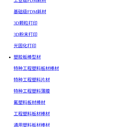
工业级FDM耗材
基础级FDM耗材
3D颗粒打印
3D粉末打印
光固化打印
塑胶板棒型材
特种工程塑料板材棒材
特种工程塑料片材
特种工程塑料薄膜
氟塑料板材棒材
工程塑料板材棒材
通用塑料板材棒材