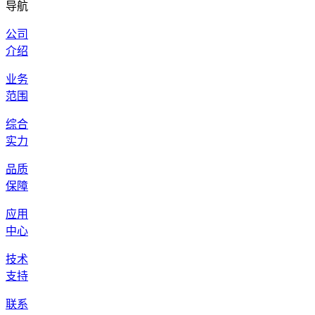
导航
公司
介绍
业务
范围
综合
实力
品质
保障
应用
中心
技术
支持
联系