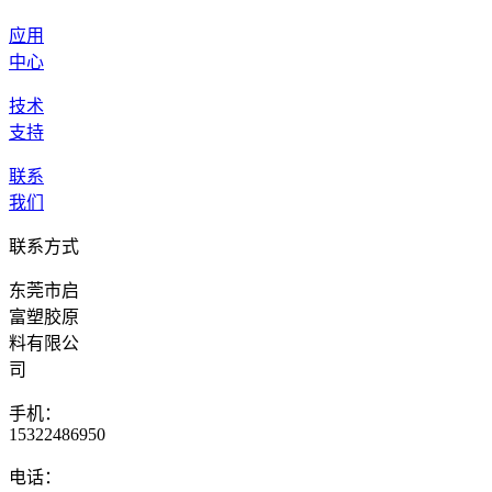
应用
中心
技术
支持
联系
我们
联系方式
东莞市启
富塑胶原
料有限公
司
手机：
15322486950
电话：