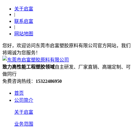
关于启富
|
联系启富
|
网站地图
您好，欢迎访问东莞市启富塑胶原料有限公司官方网站，我们
将竭诚为您服务！
致力高性能工程塑胶领域
自主研发、厂家直销、高端定制、可
做同行
免费咨询热线：
15322486950
首页
公司简介
关于启富
业务范围