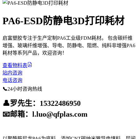
PA6-ESD防静电3D打印耗材
启富塑胶专注于生产定制PA6工业级FDM耗材。 包含碳纤维
增强、玻璃纤维增强、导电、防静电、阻燃、纯料非增强PA6
耗材等系列产品，欢迎咨询！
查看物料表
站内咨询
电话咨询
📞
24小时咨询热线
👤
罗先生：15322486950
📧
邮箱：l.luo@qfplas.com
以聚酰胺尼龙PA6为底料，添加CNT碳纳米管导电填料、层间