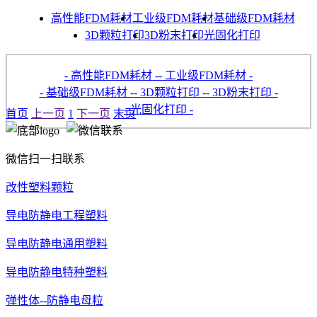
高性能FDM耗材
工业级FDM耗材
基础级FDM耗材
3D颗粒打印
3D粉末打印
光固化打印
- 高性能FDM耗材 -
- 工业级FDM耗材 -
- 基础级FDM耗材 -
- 3D颗粒打印 -
- 3D粉末打印 -
- 光固化打印 -
首页
上一页
1
下一页
末页
微信扫一扫联系
改性塑料颗粒
导电防静电工程塑料
导电防静电通用塑料
导电防静电特种塑料
弹性体--防静电母粒