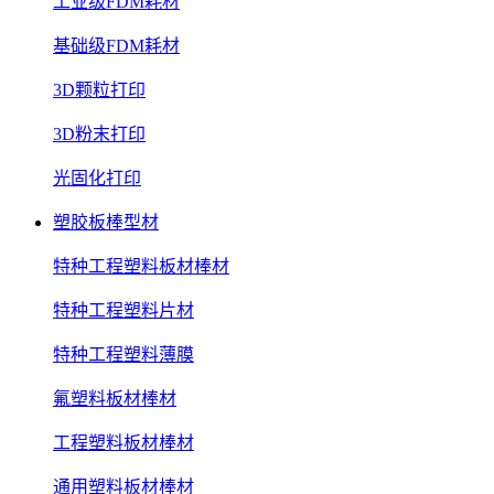
工业级FDM耗材
基础级FDM耗材
3D颗粒打印
3D粉末打印
光固化打印
塑胶板棒型材
特种工程塑料板材棒材
特种工程塑料片材
特种工程塑料薄膜
氟塑料板材棒材
工程塑料板材棒材
通用塑料板材棒材