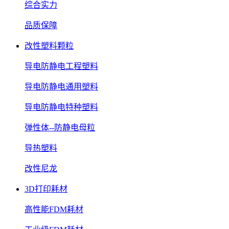
综合实力
品质保障
改性塑料颗粒
导电防静电工程塑料
导电防静电通用塑料
导电防静电特种塑料
弹性体--防静电母粒
导热塑料
改性尼龙
3D打印耗材
高性能FDM耗材