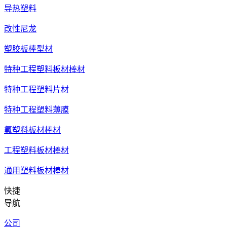
导热塑料
改性尼龙
塑胶板棒型材
特种工程塑料板材棒材
特种工程塑料片材
特种工程塑料薄膜
氟塑料板材棒材
工程塑料板材棒材
通用塑料板材棒材
快捷
导航
公司