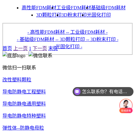
高性能FDM耗材
工业级FDM耗材
基础级FDM耗材
3D颗粒打印
3D粉末打印
光固化打印
- 高性能FDM耗材 -
- 工业级FDM耗材 -
- 基础级FDM耗材 -
- 3D颗粒打印 -
- 3D粉末打印 -
- 光固化打印 -
首页
上一页
1
下一页
末页
微信扫一扫联系
改性塑料颗粒
怎么联系你？有电话或者微信吗？
导电防静电工程塑料
导电防静电通用塑料
导电防静电特种塑料
弹性体--防静电母粒