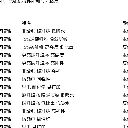
终性能，比如机械性能和尺寸精度。
特性
颜
0g可定制
非增强 标准级 低吸水
本
0g可定制
15%玻璃纤维 隐藏层纹
本
0g可定制
15%碳纤维 高强度 低比重
灰
0g可定制
更高玻纤填充 高硬度
本
0g可定制
更高碳纤填充 高刚性
灰
0g可定制
非增强 标准级 强韧
本
0g可定制
防静电 回弹性
本
0g可定制
导电 耐化学 易打印
黑
0g可定制
玻纤填充 隐藏层纹 低吸水
本
0g可定制
碳纤填充 低比重 低吸水
灰
0g可定制
非增强 标准级 高韧性
本
0g可定制
防静电 韧性好
本
0g可定制
导电 易打印
黑