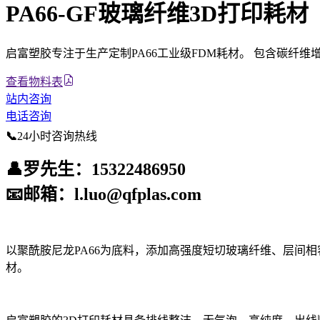
PA66-GF玻璃纤维3D打印耗材
启富塑胶专注于生产定制PA66工业级FDM耗材。 包含碳纤
查看物料表
站内咨询
电话咨询
📞
24小时咨询热线
👤
罗先生：15322486950
📧
邮箱：l.luo@qfplas.com
以聚酰胺尼龙PA66为底料，添加高强度短切玻璃纤维、层间相
材。