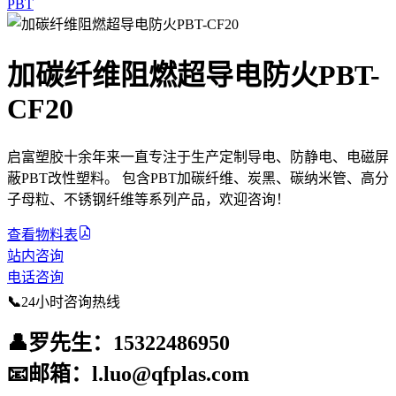
PBT
加碳纤维阻燃超导电防火PBT-
CF20
启富塑胶十余年来一直专注于生产定制导电、防静电、电磁屏
蔽PBT改性塑料。 包含PBT加碳纤维、炭黑、碳纳米管、高分
子母粒、不锈钢纤维等系列产品，欢迎咨询！
查看物料表
站内咨询
电话咨询
📞
24小时咨询热线
👤
罗先生：15322486950
📧
邮箱：l.luo@qfplas.com